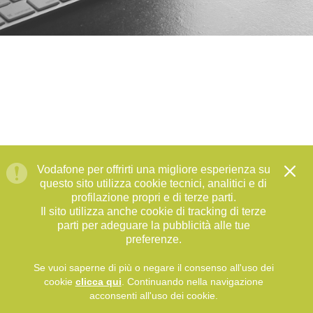
Vodafone per offrirti una migliore esperienza su
questo sito utilizza cookie tecnici, analitici e di
profilazione propri e di terze parti.
Il sito utilizza anche cookie di tracking di terze
parti per adeguare la pubblicità alle tue
preferenze.
Se vuoi saperne di più o negare il consenso all'uso dei
cookie
clicca qui
. Continuando nella navigazione
acconsenti all'uso dei cookie.