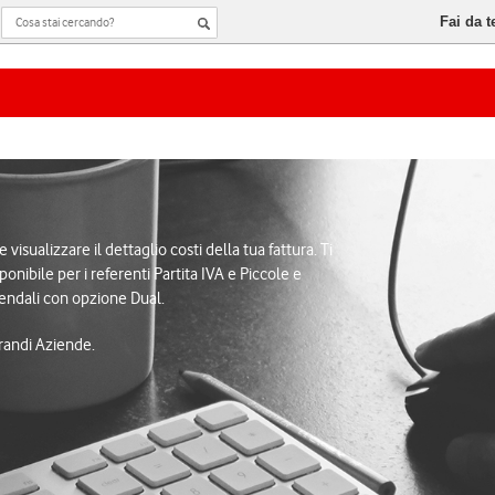
Fai da t
visualizzare il dettaglio costi della tua fattura. Ti
ponibile per i referenti Partita IVA e Piccole e
endali con opzione Dual.
 Grandi Aziende.